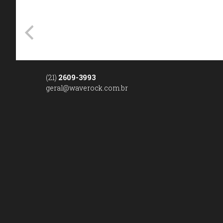
(21)
2609-3993
geral@waverock.com.br